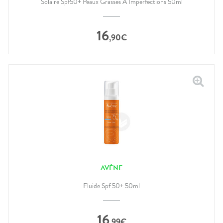
Solaire Spf50+ Peaux Grasses À Imperfections 50ml
16
,
90
€
AVÈNE
Fluide Spf 50+ 50ml
16
,
99
€