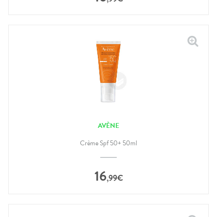
AVÈNE
Crème Spf 50+ 50ml
16
,
99
€