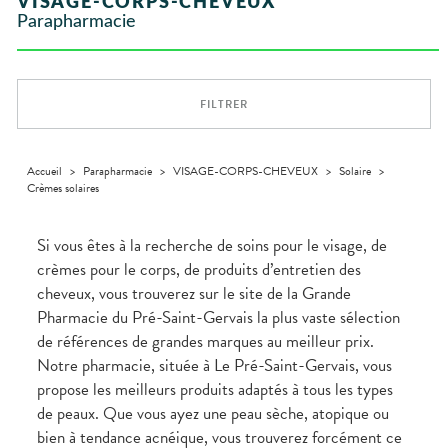
VISAGE-CORPS-CHEVEUX
VÉTÉRINAIRE
Boissons et
Aroma
ÉQUIPE
VIDÉOS DE
Etendre
SCAN
Trousse à
Parapharmacie
Aliments
DISPOSITIFS
D’ORDONNANCE
Vétérinaire
pharmacie
VISAGE-
INFORMATIONS
Etendre
MÉDICAUX
Compléments
CORPS-
UTILES
alimentaires
CHEVEUX
VOTRE
PHARMACIES
APPLICATION
Dispositifs
Cheveux
DE GARDE
DE SANTÉ
FILTRER
médicaux
Corps
Homme
Solaire
Accueil
>
Parapharmacie
>
VISAGE-CORPS-CHEVEUX
>
Solaire
>
Crèmes solaires
Visage
Si vous êtes à la recherche de soins pour le visage, de
crèmes pour le corps, de produits d’entretien des
cheveux, vous trouverez sur le site de la Grande
Pharmacie du Pré-Saint-Gervais la plus vaste sélection
de références de grandes marques au meilleur prix.
Notre pharmacie, située à Le Pré-Saint-Gervais, vous
propose les meilleurs produits adaptés à tous les types
de peaux. Que vous ayez une peau sèche, atopique ou
bien à tendance acnéique, vous trouverez forcément ce