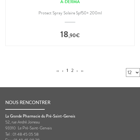
A-DERMA
Protect Spray Solaire Spf50+ 200ml
18
,
90
€
‹‹
‹
1
2
›
››
NOUS RENCONTRER
La Grande Pharmacie du Pré-Saint-Gervais
52, rue André Joineau
93310
Le Pré-Saint-Gervais
Tel :
01 48 45 05 58