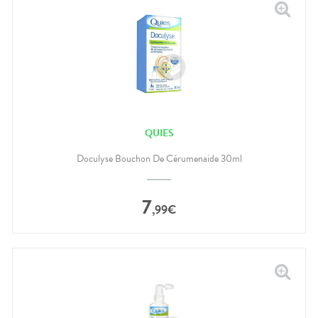
QUIES
Doculyse Bouchon De Cérumenaide 30ml
7
,
99
€