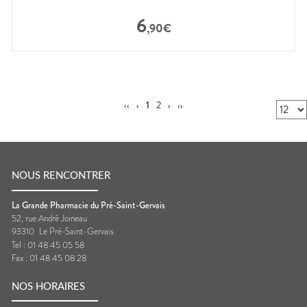
6
,
90
€
‹‹
‹
1
2
›
››
NOUS RENCONTRER
La Grande Pharmacie du Pré-Saint-Gervais
52, rue André Joineau
93310
Le Pré-Saint-Gervais
Tel :
01 48 45 05 58
Fax :
01 48 45 08 28
NOS HORAIRES