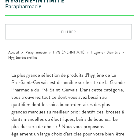
HYGIÈNE-INTIMITÉ
VÉTÉRINAIRE
Boissons et
Aroma
ÉQUIPE
VIDÉOS DE
Etendre
SCAN
Trousse à
Parapharmacie
Aliments
DISPOSITIFS
D’ORDONNANCE
Vétérinaire
pharmacie
VISAGE-
INFORMATIONS
Etendre
MÉDICAUX
Compléments
CORPS-
UTILES
alimentaires
CHEVEUX
VOTRE
PHARMACIES
APPLICATION
Dispositifs
Cheveux
DE GARDE
DE SANTÉ
FILTRER
médicaux
Corps
Homme
Solaire
Accueil
>
Parapharmacie
>
HYGIÈNE-INTIMITÉ
>
Hygiène - Bien-être
>
Hygiène des oreilles
Visage
La plus grande sélection de produits d’hygiène de Le
Pré-Saint-Gervais est disponible sur le site de la Grande
Pharmacie du Pré-Saint-Gervais. Dans cette catégorie,
vous trouverez tout ce dont vous avez besoin au
quotidien dont les soins bucco-dentaires des plus
grandes marques au meilleur prix : dentifrices, brosses à
dents manuelles ou électriques, bains de bouche… Le
plus dur sera de choisir ! Nous vous proposons
également un large choix d’articles pour votre bien-être