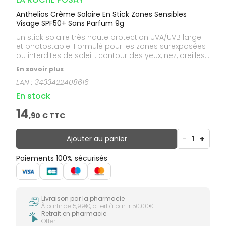
Anthelios Crème Solaire En Stick Zones Sensibles
Visage SPF50+ Sans Parfum 9g
Un stick solaire très haute protection UVA/UVB large
et photostable. Formulé pour les zones surexposées
ou interdites de soleil : contour des yeux, nez, oreilles,
cicatrices, grains de beauté, etc. Sans parfum.
En savoir plus
EAN :
3433422408616
En stock
14
,
90
€ TTC
Ajouter au panier
-
1
+
Paiements 100% sécurisés
Livraison par la pharmacie
À partir de 5,99€, offert à partir 50,00€
Retrait en pharmacie
Offert