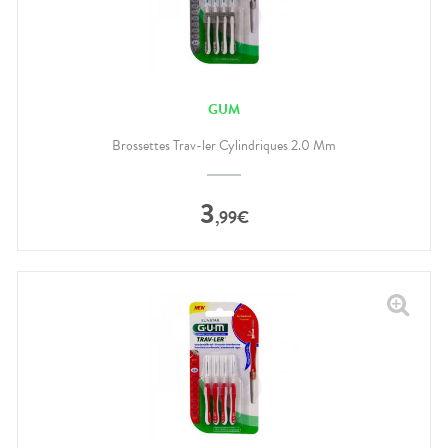
GUM
Brossettes Trav-ler Cylindriques 2.0 Mm
3
,
99
€