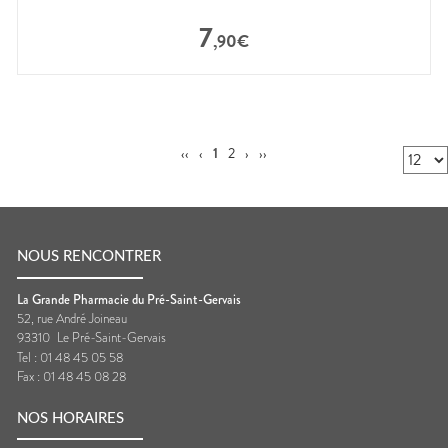
7
,
90
€
‹‹
‹
1
2
›
››
NOUS RENCONTRER
La Grande Pharmacie du Pré-Saint-Gervais
52, rue André Joineau
93310
Le Pré-Saint-Gervais
Tel :
01 48 45 05 58
Fax :
01 48 45 08 28
NOS HORAIRES