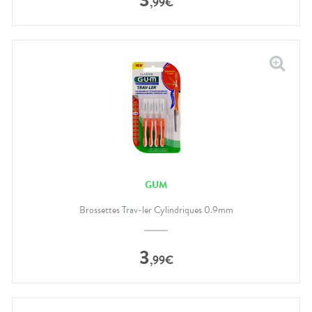
,
99
€
GUM
Brossettes Trav-ler Cylindriques 0.9mm
3
,
99
€