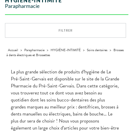
HYGIÈNE-INTIMITÉ
VÉTÉRINAIRE
Boissons et
Aroma
ÉQUIPE
VIDÉOS DE
Etendre
SCAN
Trousse à
Parapharmacie
Aliments
DISPOSITIFS
D’ORDONNANCE
Vétérinaire
pharmacie
VISAGE-
INFORMATIONS
Etendre
MÉDICAUX
Compléments
CORPS-
UTILES
alimentaires
CHEVEUX
VOTRE
PHARMACIES
APPLICATION
Dispositifs
Cheveux
DE GARDE
DE SANTÉ
FILTRER
médicaux
Corps
Homme
Solaire
Accueil
>
Parapharmacie
>
HYGIÈNE-INTIMITÉ
>
Soins dentaires
>
Brosses
à dents électriques et Brossettes
Visage
La plus grande sélection de produits d’hygiène de Le
Pré-Saint-Gervais est disponible sur le site de la Grande
Pharmacie du Pré-Saint-Gervais. Dans cette catégorie,
vous trouverez tout ce dont vous avez besoin au
quotidien dont les soins bucco-dentaires des plus
grandes marques au meilleur prix : dentifrices, brosses à
dents manuelles ou électriques, bains de bouche… Le
plus dur sera de choisir ! Nous vous proposons
également un large choix d’articles pour votre bien-être