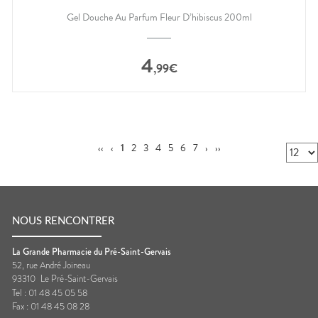
Gel Douche Au Parfum Fleur D’hibiscus 200ml
4
,
99
€
‹‹
‹
1
2
3
4
5
6
7
›
››
NOUS RENCONTRER
La Grande Pharmacie du Pré-Saint-Gervais
52, rue André Joineau
93310
Le Pré-Saint-Gervais
Tel :
01 48 45 05 58
Fax :
01 48 45 08 28