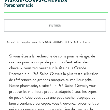
VISAGE-CORPS-CHEVEUX
VÉTÉRINAIRE
Boissons et
Aroma
ÉQUIPE
VIDÉOS DE
Etendre
SCAN
Trousse à
Parapharmacie
Aliments
DISPOSITIFS
D’ORDONNANCE
Vétérinaire
pharmacie
VISAGE-
INFORMATIONS
Etendre
MÉDICAUX
Compléments
CORPS-
UTILES
alimentaires
CHEVEUX
VOTRE
PHARMACIES
APPLICATION
Dispositifs
Cheveux
DE GARDE
DE SANTÉ
FILTRER
médicaux
Corps
Homme
Solaire
Accueil
>
Parapharmacie
>
VISAGE-CORPS-CHEVEUX
>
Corps
Visage
Si vous êtes à la recherche de soins pour le visage, de
crèmes pour le corps, de produits d’entretien des
cheveux, vous trouverez sur le site de la Grande
Pharmacie du Pré-Saint-Gervais la plus vaste sélection
de références de grandes marques au meilleur prix.
Notre pharmacie, située à Le Pré-Saint-Gervais, vous
propose les meilleurs produits adaptés à tous les types
de peaux. Que vous ayez une peau sèche, atopique ou
bien à tendance acnéique, vous trouverez forcément ce
qui vous convient parmi une sélection de crèmes de