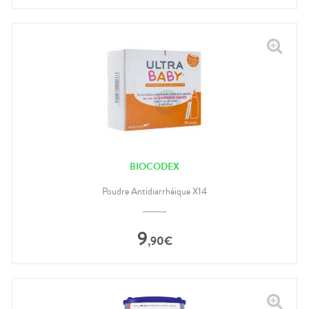
BIOCODEX
Poudre Antidiarrhéique X14
9
,
90
€