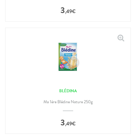
3
,
49
€
BLÉDINA
Ma 1ère Blédine Nature 250g
3
,
49
€