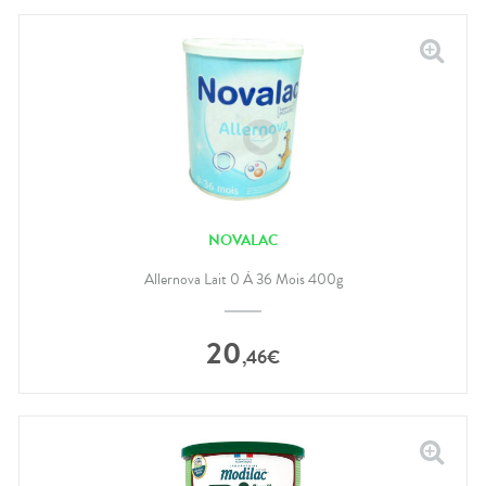
NOVALAC
Allernova Lait 0 À 36 Mois 400g
20
,
46
€