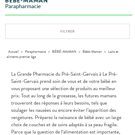
BÉBÉ-MAMAN
VÉTÉRINAIRE
Boissons et
Aroma
ÉQUIPE
VIDÉOS DE
Etendre
SCAN
Trousse à
Parapharmacie
Aliments
DISPOSITIFS
D’ORDONNANCE
Vétérinaire
pharmacie
VISAGE-
INFORMATIONS
Etendre
MÉDICAUX
Compléments
CORPS-
UTILES
alimentaires
CHEVEUX
VOTRE
PHARMACIES
APPLICATION
Dispositifs
Cheveux
DE GARDE
DE SANTÉ
FILTRER
médicaux
Corps
Homme
Solaire
Accueil
>
Parapharmacie
>
BÉBÉ-MAMAN
>
Bébé-Maman
>
Laits et
aliments premier âge
Visage
La Grande Pharmacie du Pré-Saint-Gervais à Le Pré-
Saint-Gervais prend soin de vous et de votre bébé en
vous proposant une sélection de produits au meilleur
prix. Tout au long de la grossesse, les futures mamans
trouveront des réponses à leurs besoins, tels que
soulager les nausées ou encore éviter l’apparition des
vergetures. Préparez la naissance de bébé avec un large
choix de couches et de soins adaptés à sa peau fragile.
Parce que la question de l’alimentation est importante,