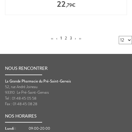
22
,
79
€
‹‹
‹
1
2
3
›
››
NOUS RENCONTRER
La Grande Pharmacie du Pré-Saint-Gervais
52, rue André Joineau
93310
Le Pré-Saint-Gervais
Tel :
01 48 45 05 58
Fax :
01 48 45 08 28
NOS HORAIRES
Lundi
:
09:00-20:00