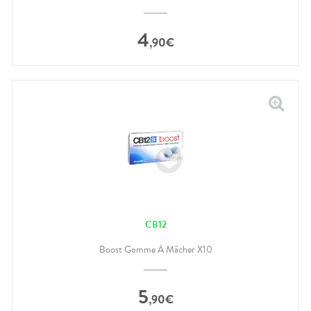
4
,
90
€
CB12
Boost Gomme À Mâcher X10
5
,
90
€