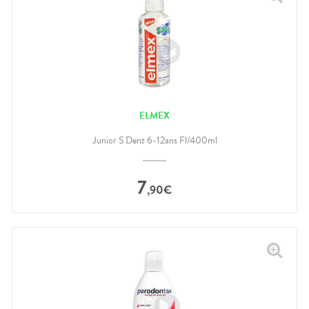
ELMEX
Junior S Dent 6-12ans Fl/400ml
7
,
90
€