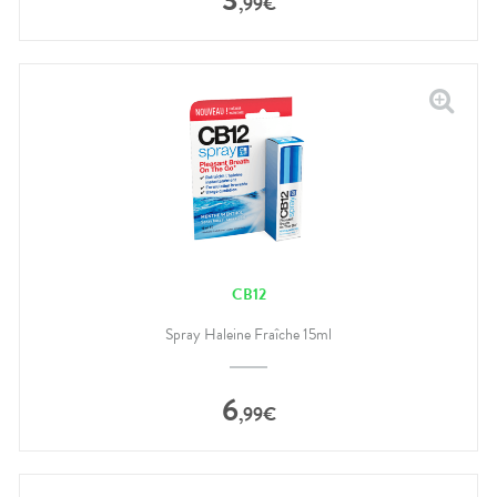
,
99
€
CB12
Spray Haleine Fraîche 15ml
6
,
99
€