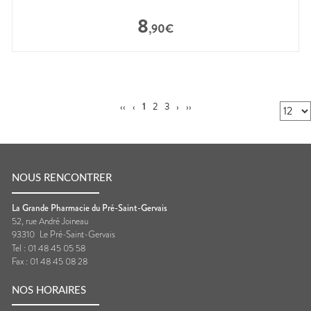
8
,
90
€
‹‹
‹
1
2
3
›
››
NOUS RENCONTRER
La Grande Pharmacie du Pré-Saint-Gervais
52, rue André Joineau
93310
Le Pré-Saint-Gervais
Tel :
01 48 45 05 58
Fax :
01 48 45 08 28
NOS HORAIRES