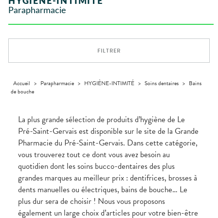
HYGIÈNE-INTIMITÉ
VÉTÉRINAIRE
Boissons et
Aroma
ÉQUIPE
VIDÉOS DE
Etendre
SCAN
Trousse à
Parapharmacie
Aliments
DISPOSITIFS
D’ORDONNANCE
Vétérinaire
pharmacie
VISAGE-
INFORMATIONS
Etendre
MÉDICAUX
Compléments
CORPS-
UTILES
alimentaires
CHEVEUX
VOTRE
PHARMACIES
APPLICATION
Dispositifs
Cheveux
DE GARDE
DE SANTÉ
FILTRER
médicaux
Corps
Homme
Solaire
Accueil
>
Parapharmacie
>
HYGIÈNE-INTIMITÉ
>
Soins dentaires
>
Bains
de bouche
Visage
La plus grande sélection de produits d’hygiène de Le
Pré-Saint-Gervais est disponible sur le site de la Grande
Pharmacie du Pré-Saint-Gervais. Dans cette catégorie,
vous trouverez tout ce dont vous avez besoin au
quotidien dont les soins bucco-dentaires des plus
grandes marques au meilleur prix : dentifrices, brosses à
dents manuelles ou électriques, bains de bouche… Le
plus dur sera de choisir ! Nous vous proposons
également un large choix d’articles pour votre bien-être