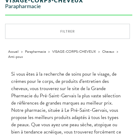
VISAGE-CORPS-CHEVEUX
VÉTÉRINAIRE
Boissons et
Aroma
ÉQUIPE
VIDÉOS DE
Etendre
SCAN
Trousse à
Parapharmacie
Aliments
DISPOSITIFS
D’ORDONNANCE
Vétérinaire
pharmacie
VISAGE-
INFORMATIONS
Etendre
MÉDICAUX
Compléments
CORPS-
UTILES
alimentaires
CHEVEUX
VOTRE
PHARMACIES
APPLICATION
Dispositifs
Cheveux
DE GARDE
DE SANTÉ
FILTRER
médicaux
Corps
Homme
Solaire
Accueil
>
Parapharmacie
>
VISAGE-CORPS-CHEVEUX
>
Cheveux
>
Anti-poux
Visage
Si vous êtes à la recherche de soins pour le visage, de
crèmes pour le corps, de produits d’entretien des
cheveux, vous trouverez sur le site de la Grande
Pharmacie du Pré-Saint-Gervais la plus vaste sélection
de références de grandes marques au meilleur prix.
Notre pharmacie, située à Le Pré-Saint-Gervais, vous
propose les meilleurs produits adaptés à tous les types
de peaux. Que vous ayez une peau sèche, atopique ou
bien à tendance acnéique, vous trouverez forcément ce