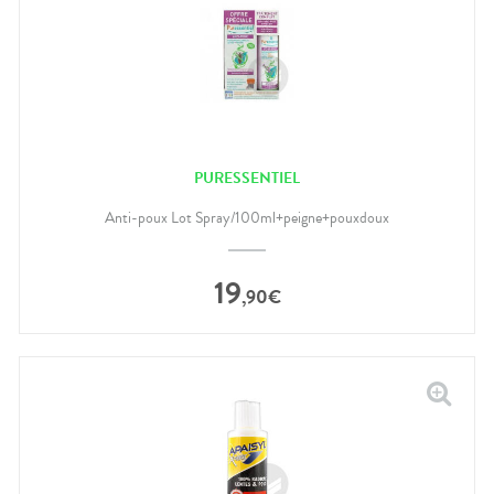
PURESSENTIEL
Anti-poux Lot Spray/100ml+peigne+pouxdoux
19
,
90
€