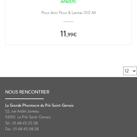
APAISYL
Poux Anti Poux & Lentes 100 Ml
11
,
99
€
NOUS RENCONTRER
La Grande Pharmacie du Pré-Saint-Gervais
52, rue André Joineau
93310
Le Pré-Saint-Gervais
Tel :
01 48 45 05 58
Fax :
01 48 45 08 28