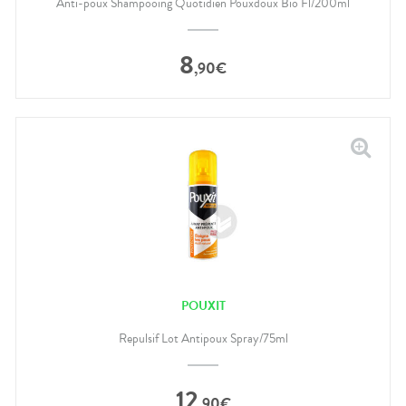
Anti-poux Shampooing Quotidien Pouxdoux Bio Fl/200ml
8
,
90
€
POUXIT
Repulsif Lot Antipoux Spray/75ml
12
,
90
€