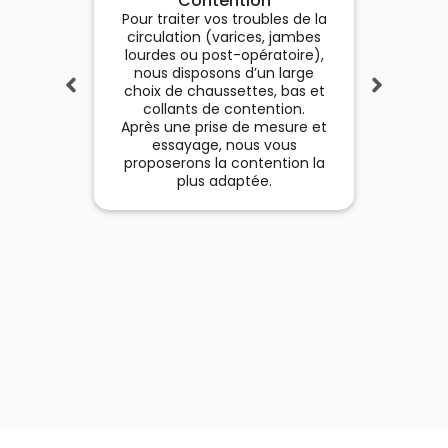
De
Contention
La
Pour traiter vos troubles de la
co
circulation (varices, jambes
lourdes ou post-opératoire),
dermato
nous disposons d’un large
la sa
choix de chaussettes, bas et
peau
collants de contention.
pr
Après une prise de mesure et
localem
essayage, nous vous
che
proposerons la contention la
plus adaptée.