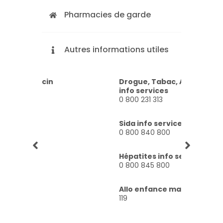
Pharmacies de garde
Autres informations utiles
SOS Médecin
Drogue, Tabac, Alcool
Accue
3624
info services
115
0 800 231 313
Police
Alcoo
17
Sida info services
09 69
0 800 840 800
Pompiers
18
Hépatites info service
0 800 845 800
SAMU
15
Allo enfance maltraitée
119