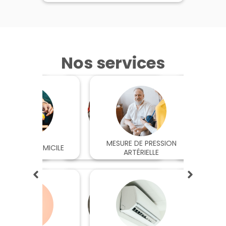
Nos services
TIONS
MESURE DE PRESSION
ESPA
INTIEN À DOMICILE
CYCLAMED
R
MÉTIQUES
ARTÉRIELLE
CONFIDE