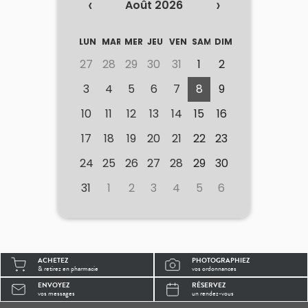
‹
›
Août 2026
LUN
MAR
MER
JEU
VEN
SAM
DIM
27
28
29
30
31
1
2
3
4
5
6
7
8
9
10
11
12
13
14
15
16
17
18
19
20
21
22
23
24
25
26
27
28
29
30
31
1
2
3
4
5
6
ACHETEZ
PHOTOGRAPHIEZ
& retirez en pharmacie
vos ordonnances
ENVOYEZ
RÉSERVEZ
vos messages
un rendez-vous