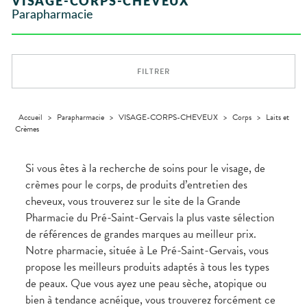
VISAGE-CORPS-CHEVEUX
VÉTÉRINAIRE
Boissons et
Aroma
ÉQUIPE
VIDÉOS DE
Etendre
SCAN
Trousse à
Parapharmacie
Aliments
DISPOSITIFS
D’ORDONNANCE
Vétérinaire
pharmacie
VISAGE-
INFORMATIONS
Etendre
MÉDICAUX
Compléments
CORPS-
UTILES
alimentaires
CHEVEUX
VOTRE
PHARMACIES
APPLICATION
Dispositifs
Cheveux
DE GARDE
DE SANTÉ
FILTRER
médicaux
Corps
Homme
Solaire
Accueil
>
Parapharmacie
>
VISAGE-CORPS-CHEVEUX
>
Corps
>
Laits et
Crèmes
Visage
Si vous êtes à la recherche de soins pour le visage, de
crèmes pour le corps, de produits d’entretien des
cheveux, vous trouverez sur le site de la Grande
Pharmacie du Pré-Saint-Gervais la plus vaste sélection
de références de grandes marques au meilleur prix.
Notre pharmacie, située à Le Pré-Saint-Gervais, vous
propose les meilleurs produits adaptés à tous les types
de peaux. Que vous ayez une peau sèche, atopique ou
bien à tendance acnéique, vous trouverez forcément ce