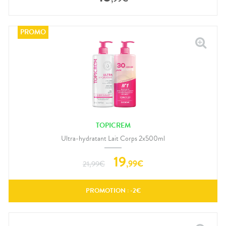
TOPICREM
Ultra-hydratant Lait Corps 2x500ml
19
,
99
€
21,99
€
PROMOTION : -
2
€