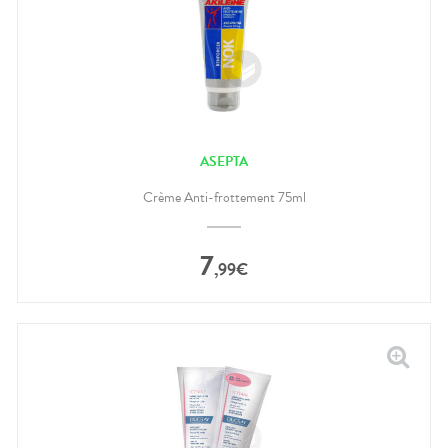
ASEPTA
Crème Anti-frottement 75ml
7
,
99
€