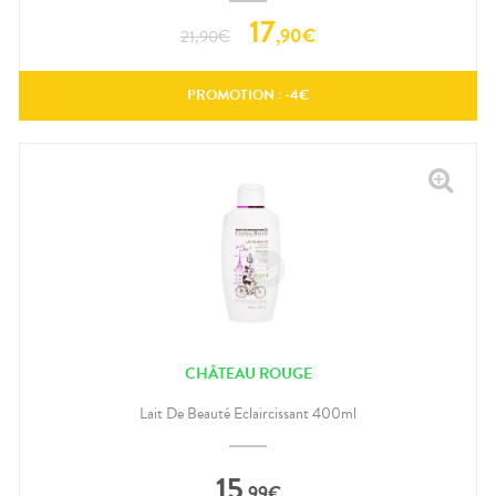
17
,
90
€
21,90
€
PROMOTION : -
4
€
CHÂTEAU ROUGE
Lait De Beauté Eclaircissant 400ml
15
,
99
€