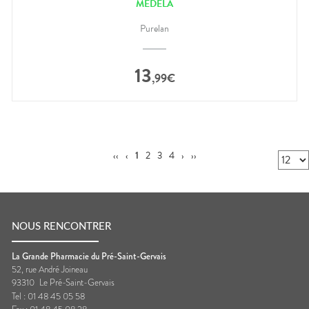
MEDELA
Purelan
13
,
99
€
‹‹
‹
1
2
3
4
›
››
NOUS RENCONTRER
La Grande Pharmacie du Pré-Saint-Gervais
52, rue André Joineau
93310
Le Pré-Saint-Gervais
Tel :
01 48 45 05 58