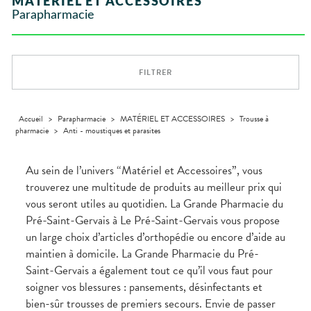
MATÉRIEL ET ACCESSOIRES
VÉTÉRINAIRE
Boissons et
Aroma
ÉQUIPE
VIDÉOS DE
Etendre
SCAN
Trousse à
Parapharmacie
Aliments
DISPOSITIFS
D’ORDONNANCE
Vétérinaire
pharmacie
VISAGE-
INFORMATIONS
Etendre
MÉDICAUX
Compléments
CORPS-
UTILES
alimentaires
CHEVEUX
VOTRE
PHARMACIES
APPLICATION
Dispositifs
Cheveux
DE GARDE
DE SANTÉ
FILTRER
médicaux
Corps
Homme
Solaire
Accueil
>
Parapharmacie
>
MATÉRIEL ET ACCESSOIRES
>
Trousse à
pharmacie
>
Anti - moustiques et parasites
Visage
Au sein de l’univers “Matériel et Accessoires”, vous
trouverez une multitude de produits au meilleur prix qui
vous seront utiles au quotidien. La Grande Pharmacie du
Pré-Saint-Gervais à Le Pré-Saint-Gervais vous propose
un large choix d’articles d’orthopédie ou encore d’aide au
maintien à domicile. La Grande Pharmacie du Pré-
Saint-Gervais a également tout ce qu’il vous faut pour
soigner vos blessures : pansements, désinfectants et
bien-sûr trousses de premiers secours. Envie de passer