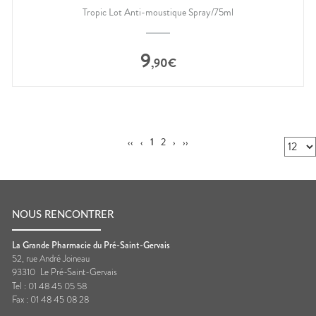
Tropic Lot Anti-moustique Spray/75ml
9
,
90
€
‹‹
‹
1
2
›
››
NOUS RENCONTRER
La Grande Pharmacie du Pré-Saint-Gervais
52, rue André Joineau
93310
Le Pré-Saint-Gervais
Tel :
01 48 45 05 58
Fax :
01 48 45 08 28