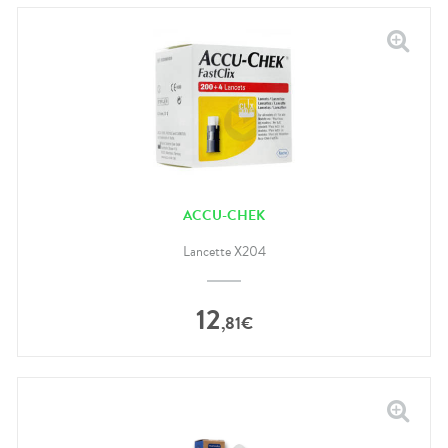
ACCU-CHEK
Lancette X204
12
,
81
€