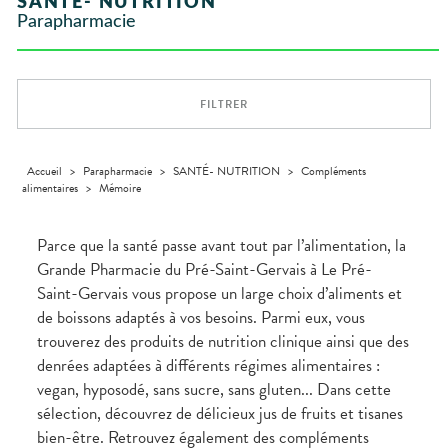
SANTÉ- NUTRITION
VÉTÉRINAIRE
Boissons et
Aroma
ÉQUIPE
VIDÉOS DE
Etendre
SCAN
Trousse à
Parapharmacie
Aliments
DISPOSITIFS
D’ORDONNANCE
Vétérinaire
pharmacie
VISAGE-
INFORMATIONS
Etendre
MÉDICAUX
Compléments
CORPS-
UTILES
alimentaires
CHEVEUX
VOTRE
PHARMACIES
APPLICATION
Dispositifs
Cheveux
DE GARDE
DE SANTÉ
FILTRER
médicaux
Corps
Homme
Solaire
Accueil
>
Parapharmacie
>
SANTÉ- NUTRITION
>
Compléments
alimentaires
>
Mémoire
Visage
Parce que la santé passe avant tout par l’alimentation, la
Grande Pharmacie du Pré-Saint-Gervais à Le Pré-
Saint-Gervais vous propose un large choix d’aliments et
de boissons adaptés à vos besoins. Parmi eux, vous
trouverez des produits de nutrition clinique ainsi que des
denrées adaptées à différents régimes alimentaires :
vegan, hyposodé, sans sucre, sans gluten... Dans cette
sélection, découvrez de délicieux jus de fruits et tisanes
bien-être. Retrouvez également des compléments