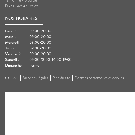
Tel :
01 48 45 05 58
Fax :
01 48 45 08 28
NOS HORAIRES
Lundi
:
09:00-20:00
Mardi
:
09:00-20:00
Mercredi
:
09:00-20:00
Jeudi
:
09:00-20:00
Vendredi
:
09:00-20:00
Samedi
:
09:00-13:00, 14:00-19:30
Dimanche
:
Fermé
CGUVL
Mentions légales
Plan du site
Données personnelles et cookies