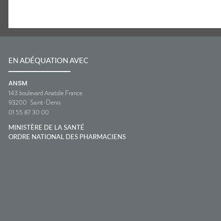
EN ADÉQUATION AVEC
ANSM
143 boulevard Anatole France
93200
Saint-Denis
01 55 87 30 00
MINISTÈRE DE LA SANTÉ
ORDRE NATIONAL DES PHARMACIENS