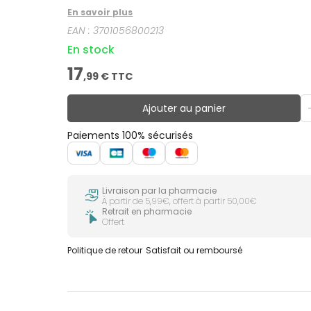
En savoir plus
EAN :
3701056800213
En stock
17
,
99
€ TTC
Ajouter au panier
Paiements 100% sécurisés
Livraison par la pharmacie
À partir de 5,99€, offert à partir 50,00€
Retrait en pharmacie
Offert
Politique de retour
Satisfait ou remboursé