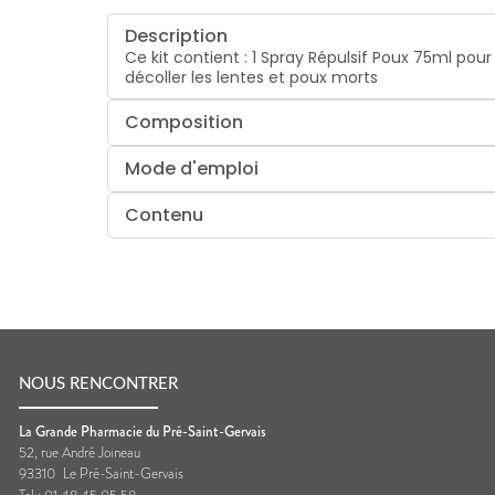
Description
Ce kit contient : 1 Spray Répulsif Poux 75ml pou
décoller les lentes et poux morts
Composition
Mode d'emploi
Contenu
NOUS RENCONTRER
La Grande Pharmacie du Pré-Saint-Gervais
52, rue André Joineau
93310
Le Pré-Saint-Gervais