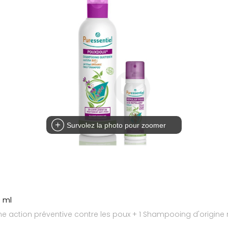
Survolez la photo pour zoomer
0 ml
une action préventive contre les poux + 1 Shampooing d'origine n