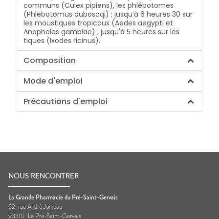
communs (Culex pipiens), les phlébotomes
(Phlebotomus duboscqi) ; jusqu’à 6 heures 30 sur
les moustiques tropicaux (Aedes aegypti et
Anopheles gambiae) ; jusqu'à 5 heures sur les
tiques (Ixodes ricinus).
Composition
Mode d'emploi
Précautions d'emploi
NOUS RENCONTRER
La Grande Pharmacie du Pré-Saint-Gervais
52, rue André Joineau
93310
Le Pré-Saint-Gervais