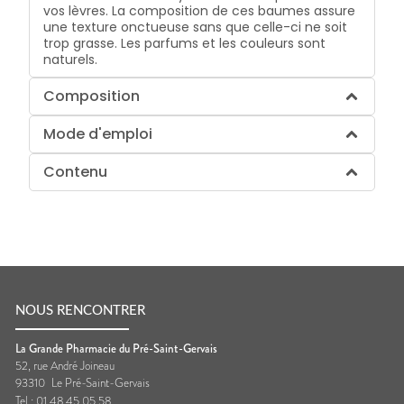
vos lèvres. La composition de ces baumes assure
une texture onctueuse sans que celle-ci ne soit
trop grasse. Les parfums et les couleurs sont
naturels.
Composition
Mode d'emploi
Contenu
NOUS RENCONTRER
La Grande Pharmacie du Pré-Saint-Gervais
52, rue André Joineau
93310
Le Pré-Saint-Gervais
Tel :
01 48 45 05 58