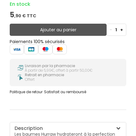
En stock
5
,
90
€ TTC
Ajouter au panier
-
1
+
Paiements 100% sécurisés
Livraison par la pharmacie
À partir de 5,99€, offert à partir 50,00€
Retrait en pharmacie
Offert
Politique de retour
Satisfait ou remboursé
Description
Les baumes Hurraw hydrateront à la perfection