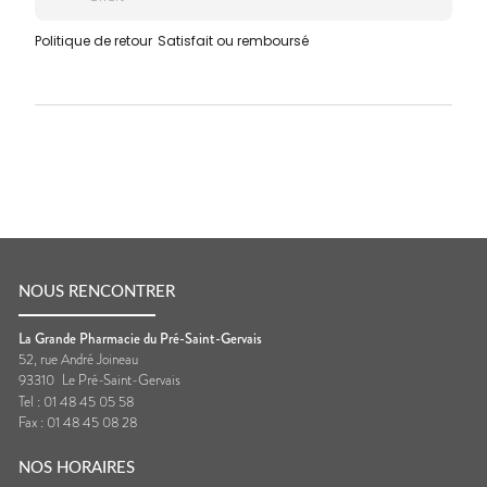
Politique de retour
Satisfait ou remboursé
NOUS RENCONTRER
La Grande Pharmacie du Pré-Saint-Gervais
52, rue André Joineau
93310
Le Pré-Saint-Gervais
Tel :
01 48 45 05 58
Fax :
01 48 45 08 28
NOS HORAIRES