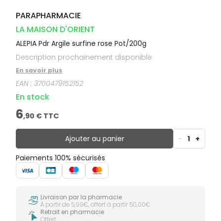
PARAPHARMACIE
LA MAISON D'ORIENT
ALEPIA Pdr Argile surfine rose Pot/200g
Description prochainement disponible
En savoir plus
EAN :
3700479152152
En stock
6
,
90
€ TTC
Ajouter au panier
-
1
+
Paiements 100% sécurisés
Livraison par la pharmacie
À partir de 5,99€, offert à partir 50,00€
Retrait en pharmacie
Offert