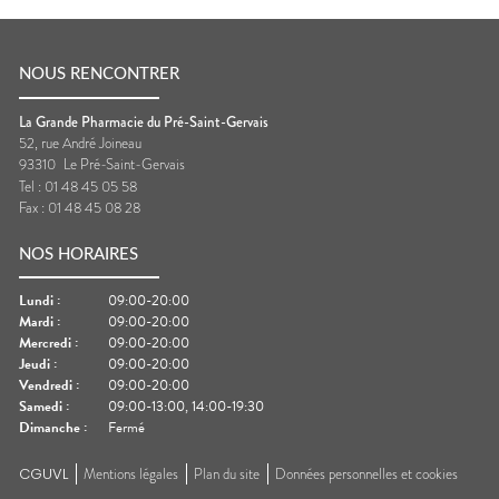
NOUS RENCONTRER
La Grande Pharmacie du Pré-Saint-Gervais
52, rue André Joineau
93310
Le Pré-Saint-Gervais
Tel :
01 48 45 05 58
Fax :
01 48 45 08 28
NOS HORAIRES
Lundi
:
09:00-20:00
Mardi
:
09:00-20:00
Mercredi
:
09:00-20:00
Jeudi
:
09:00-20:00
Vendredi
:
09:00-20:00
Samedi
:
09:00-13:00, 14:00-19:30
Dimanche
:
Fermé
CGUVL
Mentions légales
Plan du site
Données personnelles et cookies