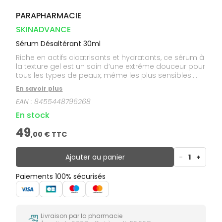
PARAPHARMACIE
SKINADVANCE
Sérum Désaltérant 30ml
Riche en actifs cicatrisants et hydratants, ce sérum à
la texture gel est un soin d’une extrême douceur pour
tous les types de peaux, même les plus sensibles.
Son pouvoir apaisant calme les peaux les plus
En savoir plus
délicates, tandis que ses propriétés hydratantes et
EAN :
8455448796268
réparatrices améliorent l’aspect de l’épiderme.
En stock
49
,
00
€ TTC
Ajouter au panier
-
1
+
Paiements 100% sécurisés
Livraison par la pharmacie