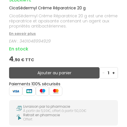
CicaSédermyl Crème Réparatrice 20 g
CicaSédermyl Crème Réparatrice 20 g est une crème
réparatrice et apaisante contenant un agent aux
propriétés antibactériennes.
En savoir plus
EAN :
3401048994929
En stock
4
,
90
€ TTC
Ajouter au panier
-
1
+
Paiements 100% sécurisés
Livraison par la pharmacie
À partir de 5,99€, offert à partir 50,00€
Retrait en pharmacie
Offert