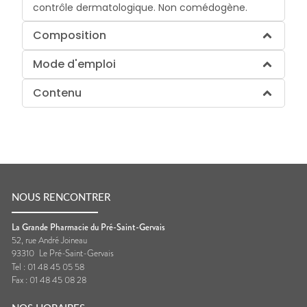
contrôle dermatologique. Non comédogène.
Composition
Mode d'emploi
Contenu
NOUS RENCONTRER
La Grande Pharmacie du Pré-Saint-Gervais
52, rue André Joineau
93310
Le Pré-Saint-Gervais
Tel :
01 48 45 05 58
Fax :
01 48 45 08 28