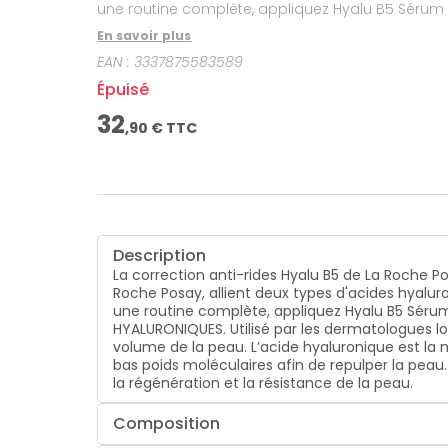
une routine complète, appliquez Hyalu B5 Sérum avant Hyalu B5 Soin. Les ingrédi
HYALURONIQUES. Utilisé par les dermatologues lo
En savoir plus
volume de la peau. L’acide hyaluronique est la m
EAN :
3337875583589
bas poids moléculaires afin de repulper la peau.
la régénération et la résistance de la peau.
Épuisé
32
,
90
€ TTC
Description
La correction anti-rides Hyalu B5 de La Roche P
Roche Posay, allient deux types d'acides hyaluro
une routine complète, appliquez Hyalu B5 Sérum
HYALURONIQUES. Utilisé par les dermatologues l
volume de la peau. L’acide hyaluronique est la 
bas poids moléculaires afin de repulper la peau.
la régénération et la résistance de la peau.
Composition