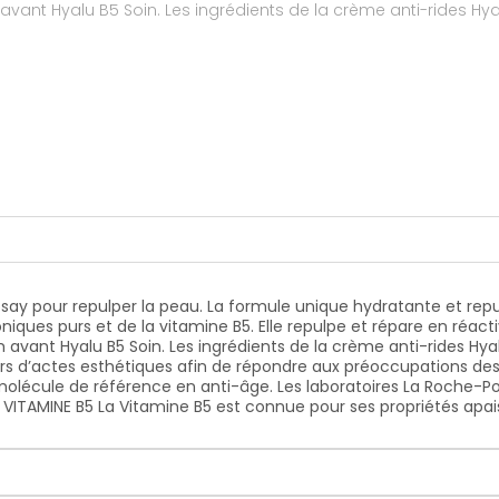
ents de la crème anti-rides Hyalu B5 de La Roche Posay : DUO D’ACIDES
rs d’actes esthétiques afin de répondre aux préoccupations de
olécule de référence en anti-âge. Les laboratoires La Roche-Po
 VITAMINE B5 La Vitamine B5 est connue pour ses propriétés apai
osay pour repulper la peau. La formule unique hydratante et rep
niques purs et de la vitamine B5. Elle repulpe et répare en réacti
 avant Hyalu B5 Soin. Les ingrédients de la crème anti-rides Hy
ors d’actes esthétiques afin de répondre aux préoccupations de
molécule de référence en anti-âge. Les laboratoires La Roche-Pos
 VITAMINE B5 La Vitamine B5 est connue pour ses propriétés apais