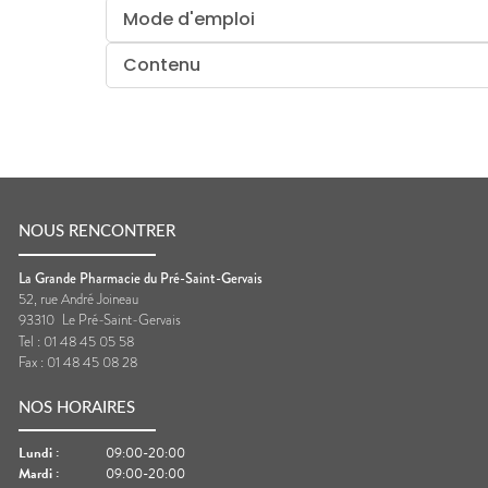
Mode d'emploi
Contenu
NOUS RENCONTRER
La Grande Pharmacie du Pré-Saint-Gervais
52, rue André Joineau
93310
Le Pré-Saint-Gervais
Tel :
01 48 45 05 58
Fax :
01 48 45 08 28
NOS HORAIRES
Lundi
:
09:00-20:00
Mardi
:
09:00-20:00