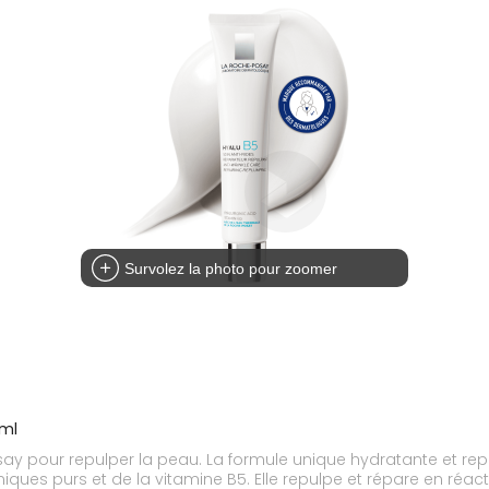
Survolez la photo pour zoomer
0ml
er la peau. La formule unique hydratante et repulpante de la crème anti-rides Hya
iques purs et de la vitamine B5. Elle repulpe et répare en réact