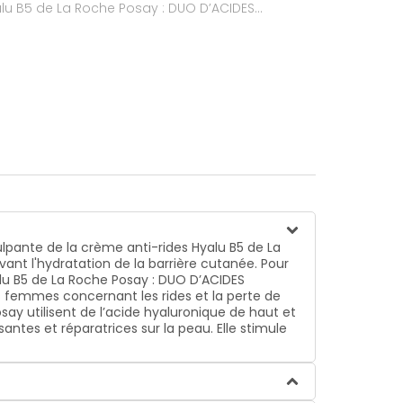
s femmes concernant les rides et la perte de
say utilisent de l’acide hyaluronique de haut et
santes et réparatrices sur la peau. Elle stimule
ulpante de la crème anti-rides Hyalu B5 de La
vant l'hydratation de la barrière cutanée. Pour
alu B5 de La Roche Posay : DUO D’ACIDES
s femmes concernant les rides et la perte de
ay utilisent de l’acide hyaluronique de haut et
antes et réparatrices sur la peau. Elle stimule