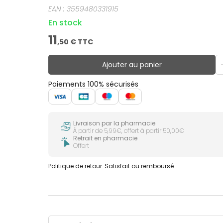
EAN :
3559480331915
En stock
11
,
50
€ TTC
Ajouter au panier
Paiements 100% sécurisés
Livraison par la pharmacie
À partir de 5,99€, offert à partir 50,00€
Retrait en pharmacie
Offert
Politique de retour
Satisfait ou remboursé