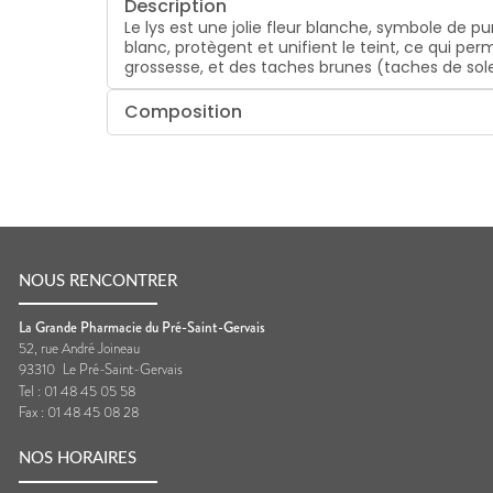
Description
Le lys est une jolie fleur blanche, symbole de p
blanc, protègent et unifient le teint, ce qui pe
grossesse, et des taches brunes (taches de sole
Composition
NOUS RENCONTRER
La Grande Pharmacie du Pré-Saint-Gervais
52, rue André Joineau
93310
Le Pré-Saint-Gervais
Tel :
01 48 45 05 58
Fax :
01 48 45 08 28
NOS HORAIRES