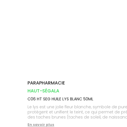
Aliments
DISPOSITIFS
D’ORDONNANCE
Vétérinaire
pharmacie
VISAGE-
INFORMATIONS
Etendre
MÉDICAUX
Compléments
CORPS-
UTILES
alimentaires
CHEVEUX
VOTRE
PHARMACIES
APPLICATION
Dispositifs
Cheveux
DE GARDE
DE SANTÉ
médicaux
Corps
Homme
Solaire
Visage
PARAPHARMACIE
HAUT-SÉGALA
C06 HT SEG HUILE LYS BLANC 50ML
Le lys est une jolie fleur blanche, symbole de pu
protègent et unifient le teint, ce qui permet de p
des taches brunes (taches de soleil, de naissanc
En savoir plus