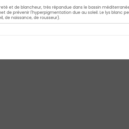
ureté et de blancheur, très répandue dans le bassin méditerranée
rmet de prévenir l'hyperpigmentation due au soleil. Le lys blanc 
il, de naissance, de rousseur).