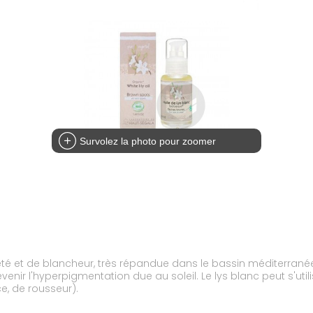
Survolez la photo pour zoomer
reté et de blancheur, très répandue dans le bassin méditerranée
révenir l'hyperpigmentation due au soleil. Le lys blanc peut s'u
e, de rousseur).