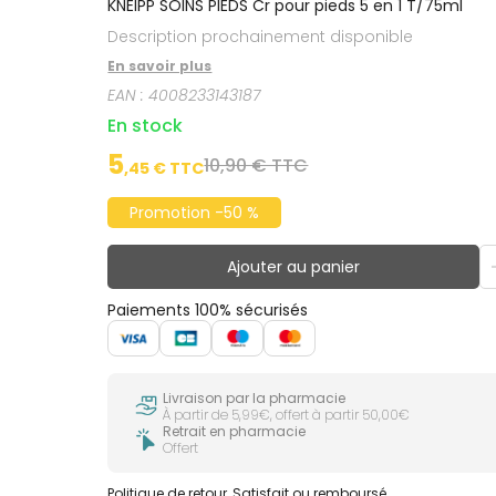
KNEIPP SOINS PIEDS Cr pour pieds 5 en 1 T/75ml
Description prochainement disponible
En savoir plus
EAN :
4008233143187
En stock
5
10,90 € TTC
,
45
€ TTC
Promotion -50 %
Ajouter au panier
Paiements 100% sécurisés
Livraison par la pharmacie
À partir de 5,99€, offert à partir 50,00€
Retrait en pharmacie
Offert
Politique de retour
Satisfait ou remboursé