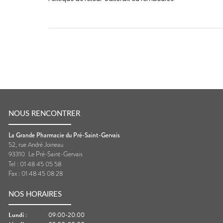
NOUS RENCONTRER
La Grande Pharmacie du Pré-Saint-Gervais
52, rue André Joineau
93310
Le Pré-Saint-Gervais
Tel :
01 48 45 05 58
Fax :
01 48 45 08 28
NOS HORAIRES
Lundi
:
09:00-20:00