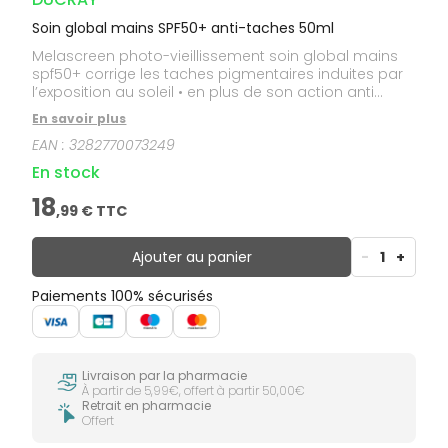
Soin global mains SPF50+ anti-taches 50ml
Melascreen photo-vieillissement soin global mains
spf50+ corrige les taches pigmentaires induites par
l’exposition au soleil • en plus de son action anti
taches brunes, il assure une protection solaire
En savoir plus
maximale grâce à un système filtrant spf50+ • sa
EAN :
3282770073249
formule à base d’acide hyaluronique nourrit et
hydrate la peau qui retrouve ainsi souplesse et
En stock
fermeté
18
,
99
€ TTC
Ajouter au panier
-
1
+
Paiements 100% sécurisés
Livraison par la pharmacie
À partir de 5,99€, offert à partir 50,00€
Retrait en pharmacie
Offert