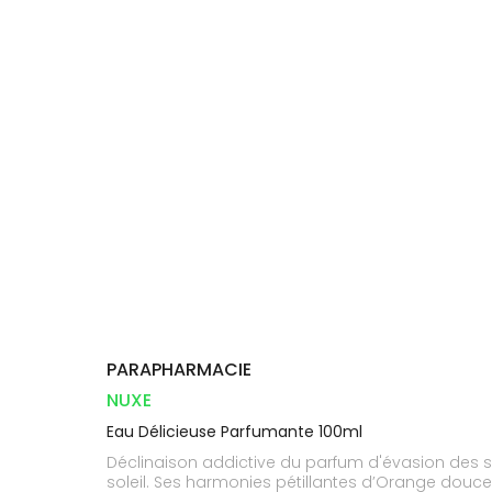
Aliments
DISPOSITIFS
D’ORDONNANCE
Vétérinaire
pharmacie
VISAGE-
INFORMATIONS
Etendre
MÉDICAUX
Compléments
CORPS-
UTILES
alimentaires
CHEVEUX
VOTRE
PHARMACIES
APPLICATION
Dispositifs
Cheveux
DE GARDE
DE SANTÉ
médicaux
Corps
Homme
Solaire
Visage
PARAPHARMACIE
NUXE
Eau Délicieuse Parfumante 100ml
Déclinaison addictive du parfum d'évasion des so
soleil. Ses harmonies pétillantes d’Orange douce 