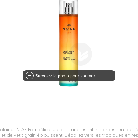
Survolez la photo pour zoomer
laires, NUXE Eau délicieuse capture l'esprit incandescent de 
et de Petit grain éblouissent. Décollez vers les tropiques en r