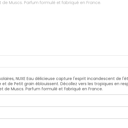
Tiaré, caressées par un accord lascif de Vanille et de Muscs. Parfum formulé et fabriqué en France.
olaires, NUXE Eau délicieuse capture l'esprit incandescent de l
 et de Petit grain éblouissent. Décollez vers les tropiques en r
e et de Muscs. Parfum formulé et fabriqué en France.