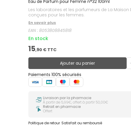
Eau de Parfum pour Femme n°32 100ml
Les laboratoires et les parfumeurs de La Maiso
conçues pour les femmes.
En savoir plus
EAN :
8053808845818
En stock
15
,
90
€ TTC
Ajouter au panier
Paiements 100% sécurisés
Livraison par la pharmacie
À partir de 5,99€, offert à partir 50,00€
Retrait en pharmacie
Offert
Politique de retour
Satisfait ou remboursé