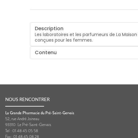
Description
Les laboratoires et les parfumeurs de La Mais
conçues pour les femmes.
Contenu
NOUS RENCONTRER
La Grande Pharmacie du Pré-Saint-Gervais
52, rue André Joineau
93310
Le Pré-Saint-Gervais
Tel :
01 48 45 05 58
Fax :
01 48 45 08 28