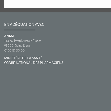
EN ADÉQUATION AVEC
ANSM
143 boulevard Anatole France
93200
Saint-Denis
01 55 87 30 00
MINISTÈRE DE LA SANTÉ
ORDRE NATIONAL DES PHARMACIENS