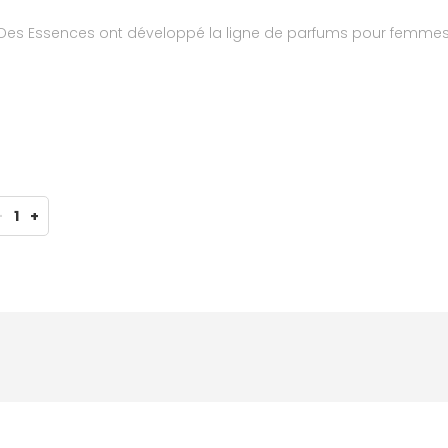
n Des Essences ont développé la ligne de parfums pour femmes
-
1
+