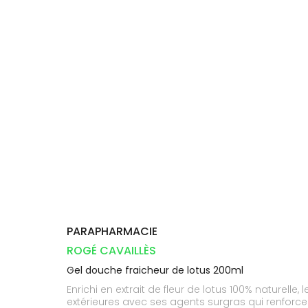
Aliments
DISPOSITIFS
D’ORDONNANCE
Vétérinaire
pharmacie
VISAGE-
INFORMATIONS
Etendre
MÉDICAUX
Compléments
CORPS-
UTILES
alimentaires
CHEVEUX
VOTRE
PHARMACIES
APPLICATION
Dispositifs
Cheveux
DE GARDE
DE SANTÉ
médicaux
Corps
Homme
Solaire
Visage
PARAPHARMACIE
ROGÉ CAVAILLÈS
Gel douche fraicheur de lotus 200ml
Enrichi en extrait de fleur de lotus 100% naturell
extérieures avec ses agents surgras qui renforcen