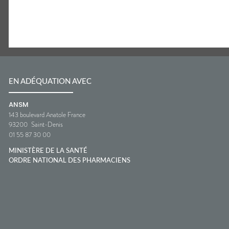
EN ADÉQUATION AVEC
ANSM
143 boulevard Anatole France
93200
Saint-Denis
01 55 87 30 00
MINISTÈRE DE LA SANTÉ
ORDRE NATIONAL DES PHARMACIENS