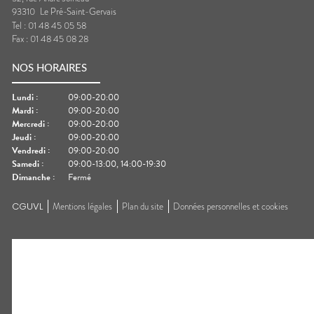
93310
Le Pré-Saint-Gervais
Tel :
01 48 45 05 58
Fax :
01 48 45 08 28
NOS HORAIRES
Lundi
:
09:00-20:00
Mardi
:
09:00-20:00
Mercredi
:
09:00-20:00
Jeudi
:
09:00-20:00
Vendredi
:
09:00-20:00
Samedi
:
09:00-13:00, 14:00-19:30
Dimanche
:
Fermé
CGUVL
Mentions légales
Plan du site
Données personnelles et cookies