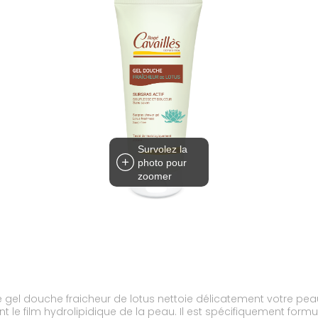
Survolez la
photo pour
zoomer
e, le gel douche fraicheur de lotus nettoie délicatement votre p
t le film hydrolipidique de la peau. Il est spécifiquement form