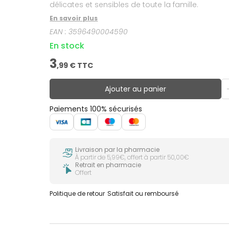
délicates et sensibles de toute la famille.
En savoir plus
EAN :
3596490004590
En stock
3
,
99
€ TTC
Ajouter au panier
Paiements 100% sécurisés
Livraison par la pharmacie
À partir de 5,99€, offert à partir 50,00€
Retrait en pharmacie
Offert
Politique de retour
Satisfait ou remboursé