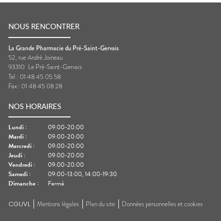
NOUS RENCONTRER
La Grande Pharmacie du Pré-Saint-Gervais
52, rue André Joineau
93310
Le Pré-Saint-Gervais
Tel :
01 48 45 05 58
Fax :
01 48 45 08 28
NOS HORAIRES
Lundi
:
09:00-20:00
Mardi
:
09:00-20:00
Mercredi
:
09:00-20:00
Jeudi
:
09:00-20:00
Vendredi
:
09:00-20:00
Samedi
:
09:00-13:00, 14:00-19:30
Dimanche
:
Fermé
CGUVL
Mentions légales
Plan du site
Données personnelles et cookies