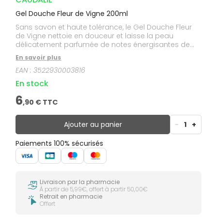
Gel Douche Fleur de Vigne 200ml
Sans savon et haute tolérance, le Gel Douche Fleur
de Vigne nettoie en douceur et laisse la peau
délicatement parfumée de notes énergisantes de
melon d'eau, poivre rose et rose blanche.
En savoir plus
EAN :
3522930003816
En stock
6
,
90
€ TTC
Ajouter au panier
-
1
+
Paiements 100% sécurisés
Livraison par la pharmacie
À partir de 5,99€, offert à partir 50,00€
Retrait en pharmacie
Offert