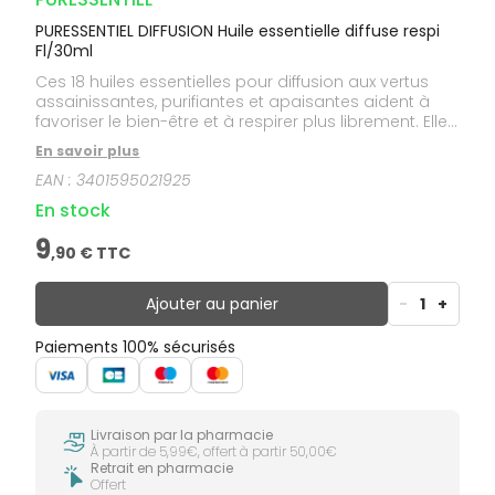
PURESSENTIEL DIFFUSION Huile essentielle diffuse respi
Fl/30ml
Ces 18 huiles essentielles pour diffusion aux vertus
assainissantes, purifiantes et apaisantes aident à
favoriser le bien-être et à respirer plus librement. Elles
s’utilisent dès les premiers signes de refroidissement
En savoir plus
ou de sensibilité saisonnière.Ces huiles essentielles
EAN :
3401595021925
pour diffusion sont 100% pures et naturelles.
En stock
9
,
90
€ TTC
Ajouter au panier
-
1
+
Paiements 100% sécurisés
Livraison par la pharmacie
À partir de 5,99€, offert à partir 50,00€
Retrait en pharmacie
Offert