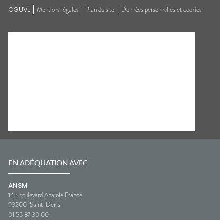
CGUVL
Mentions légales
Plan du site
Données personnelles et cookies
EN ADÉQUATION AVEC
ANSM
143 boulevard Anatole France
93200
Saint-Denis
01 55 87 30 00