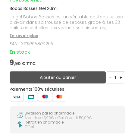
Bobos Bosses Gel 20ml
Le gel Bobos Bosses est un véritable couteau suisse
à avoir dans sa trousse de secours grâce à ses 33
huiles essentielles aux vertus assainissantes,
apaisantes et réparatrices.
En savoir plus
EAN :
3701056800299
En stock
9
,
90
€ TTC
Ajouter au panier
-
1
+
Paiements 100% sécurisés
Livraison par la pharmacie
À partir de 5,99€, offert à partir 50,00€
Retrait en pharmacie
Offert