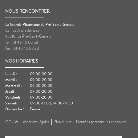
NOUS RENCONTRER
La Grande Pharmacie du Pré-Saint-Gervais
52, rue André Joineau
93310
Le Pré-Saint-Gervais
Tel :
01 48 45 05 58
Fax :
01 48 45 08 28
NOS HORAIRES
Lundi
:
09:00-20:00
Mardi
:
09:00-20:00
Mercredi
:
09:00-20:00
Jeudi
:
09:00-20:00
Vendredi
:
09:00-20:00
Samedi
:
09:00-13:00, 14:00-19:30
Dimanche
:
Fermé
CGUVL
Mentions légales
Plan du site
Données personnelles et cookies