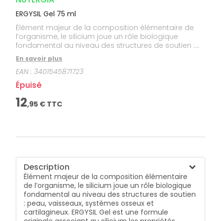
ERGYSIL Gel 75 ml
Élément majeur de la composition élémentaire de
l’organisme, le silicium joue un rôle biologique
fondamental au niveau des structures de soutien :
peau, vaisseaux, systèmes osseux et cartilagineux.
En savoir plus
ERGYSIL Gel est une formule originale associant au
EAN :
3401545871723
silicium les propriétés antioxydantes des
oligoéléments et réparatrices de l’huile essentielle de
Épuisé
Lavande aspic d’origine biologique. ERGYSIL Gel
apporte hydratation et souplesse aux tissus
12
,
95
€ TTC
articulaire, musculaire et cutané.
Description
Élément majeur de la composition élémentaire
de l’organisme, le silicium joue un rôle biologique
fondamental au niveau des structures de soutien
: peau, vaisseaux, systèmes osseux et
cartilagineux. ERGYSIL Gel est une formule
originale associant au silicium les propriétés