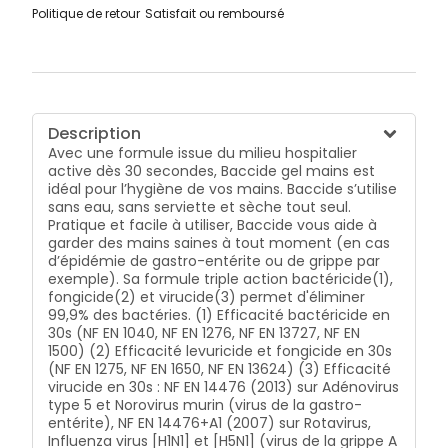
Politique de retour
Satisfait ou remboursé
Description
Avec une formule issue du milieu hospitalier
active dès 30 secondes, Baccide gel mains est
idéal pour l’hygiène de vos mains. Baccide s’utilise
sans eau, sans serviette et sèche tout seul.
Pratique et facile à utiliser, Baccide vous aide à
garder des mains saines à tout moment (en cas
d’épidémie de gastro-entérite ou de grippe par
exemple). Sa formule triple action bactéricide(1),
fongicide(2) et virucide(3) permet d'éliminer
99,9% des bactéries. (1) Efficacité bactéricide en
30s (NF EN 1040, NF EN 1276, NF EN 13727, NF EN
1500) (2) Efficacité levuricide et fongicide en 30s
(NF EN 1275, NF EN 1650, NF EN 13624) (3) Efficacité
virucide en 30s : NF EN 14476 (2013) sur Adénovirus
type 5 et Norovirus murin (virus de la gastro-
entérite), NF EN 14476+A1 (2007) sur Rotavirus,
Influenza virus [H1N1] et [H5N1] (virus de la grippe A