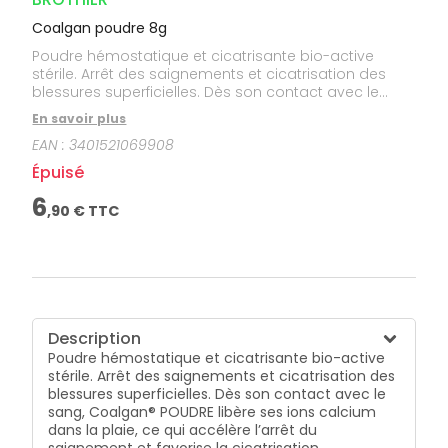
Coalgan poudre 8g
Poudre hémostatique et cicatrisante bio-active
stérile. Arrêt des saignements et cicatrisation des
blessures superficielles. Dès son contact avec le
sang, Coalgan® POUDRE libère ses ions calcium dans
En savoir plus
la plaie, ce qui accélère l’arrêt du saignement et
EAN :
3401521069908
favorise la cicatrisation.
Épuisé
6
,
90
€ TTC
Description
Poudre hémostatique et cicatrisante bio-active
stérile. Arrêt des saignements et cicatrisation des
blessures superficielles. Dès son contact avec le
sang, Coalgan® POUDRE libère ses ions calcium
dans la plaie, ce qui accélère l’arrêt du
saignement et favorise la cicatrisation.