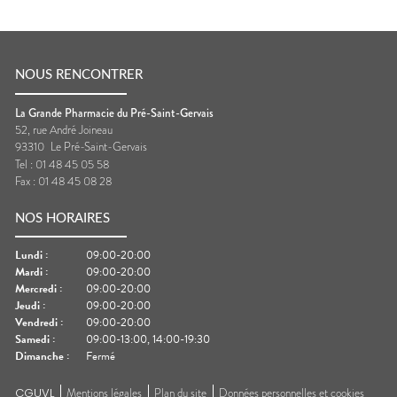
NOUS RENCONTRER
La Grande Pharmacie du Pré-Saint-Gervais
52, rue André Joineau
93310
Le Pré-Saint-Gervais
Tel :
01 48 45 05 58
Fax :
01 48 45 08 28
NOS HORAIRES
Lundi
:
09:00-20:00
Mardi
:
09:00-20:00
Mercredi
:
09:00-20:00
Jeudi
:
09:00-20:00
Vendredi
:
09:00-20:00
Samedi
:
09:00-13:00, 14:00-19:30
Dimanche
:
Fermé
CGUVL
Mentions légales
Plan du site
Données personnelles et cookies