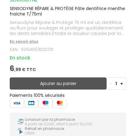
SENSODYNE RÉPARE & PROTÈGE Pâte dentifrice menthe
fraîche T/75ml
Sensodyne Répare & Protège 75 ml est un dentifrice
au fluor pour soulager et protéger quotidiennement
les dents sensibles.Il traite la douleur causée par la
sensibilité dentaire et sa formule concentrée en
En savoir plus
calcium aide à réparer les zones fragilisées. Il
EAN :
5054563022721
renforce, répare et protège vos dents, laissant votre
bouche propre et fraîche grâce à son goût menthe.
En stock
6
,
99
€ TTC
Ajouter au panier
-
1
+
Paiements 100% sécurisés
Livraison par la pharmacie
À partir de 5,99€, offert à partir 50,00€
Retrait en pharmacie
Offert