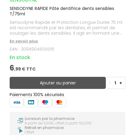
SENSODYNE RAPIDE Pâte dentifrice dents sensibles
T/75ml
Sensodyne Rapide et Protection Longue Durée 75 ml
est recommandé par les dentistes, et permet de
soulager les dents sensibles. Il agit en formant une
barrière minérale naturelle à la surface de la dentine
En savoir plus
et dans les petits canaux, afin d'empêcher les
EAN :
3094904500015
agressions extérieures d'atteindre le nerf de la dent. Il
stoppe rapidement la douleur. En brossage
En stock
quotidien deux fois par jour, Sensodyne Rapide
permet une protection longue durée des dents
6
,
99
€ TTC
sensibles et aide à renforcer l'émail.
Ajouter au panier
-
1
+
Paiements 100% sécurisés
Livraison par la pharmacie
À partir de 5,99€, offert à partir 50,00€
Retrait en pharmacie
Offert