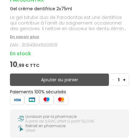
Gel crème dentifrice 2x75ml
Le gel bitube duo de Parodontax est une dentifrice
qui contribue à l'arrêt du saignement occasionnel
des gencives. Il nettoie en douceur les dents, élimine
les bactéries et lutte contre leur développement. Vos
En savoir plus
dents seront propres et les gencives protégées des
EAN :
3094904500909
gingivites.
En stock
10
,
99
€ TTC
Ajouter au panier
-
1
+
Paiements 100% sécurisés
Livraison par la pharmacie
À partir de 5,99€, offert à partir 50,00€
Retrait en pharmacie
Offert