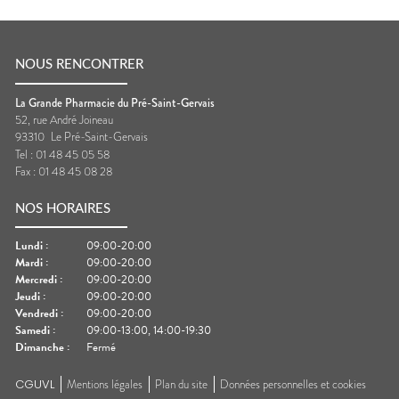
NOUS RENCONTRER
La Grande Pharmacie du Pré-Saint-Gervais
52, rue André Joineau
93310
Le Pré-Saint-Gervais
Tel :
01 48 45 05 58
Fax :
01 48 45 08 28
NOS HORAIRES
Lundi
:
09:00-20:00
Mardi
:
09:00-20:00
Mercredi
:
09:00-20:00
Jeudi
:
09:00-20:00
Vendredi
:
09:00-20:00
Samedi
:
09:00-13:00, 14:00-19:30
Dimanche
:
Fermé
CGUVL
Mentions légales
Plan du site
Données personnelles et cookies