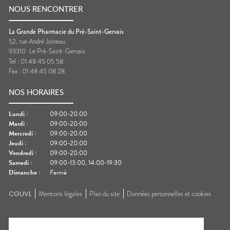
NOUS RENCONTRER
La Grande Pharmacie du Pré-Saint-Gervais
52, rue André Joineau
93310
Le Pré-Saint-Gervais
Tel :
01 48 45 05 58
Fax :
01 48 45 08 28
NOS HORAIRES
Lundi
:
09:00-20:00
Mardi
:
09:00-20:00
Mercredi
:
09:00-20:00
Jeudi
:
09:00-20:00
Vendredi
:
09:00-20:00
Samedi
:
09:00-13:00, 14:00-19:30
Dimanche
:
Fermé
CGUVL
Mentions légales
Plan du site
Données personnelles et cookies