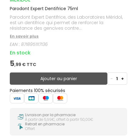
Parodont Expert Dentifrice 75ml
Parodont Expert Dentifrice, des Laboratoires Méridol,
est un dentifrice qui permet de renforcer la
résistance des gencives contre...
En savoir plus
EAN :
8718951117136
En stock
5
,
99
€ TTC
Ajouter au panier
-
1
+
Paiements 100% sécurisés
Livraison par la pharmacie
À partir de 5,99€, offert à partir 50,00€
Retrait en pharmacie
Offert