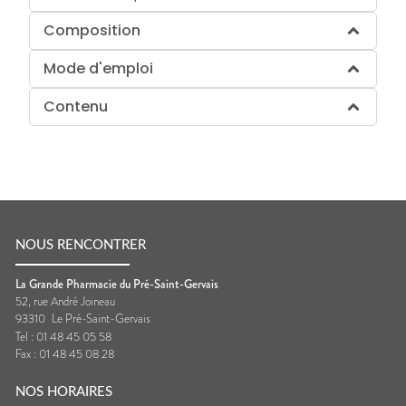
Composition
Mode d'emploi
Contenu
NOUS RENCONTRER
La Grande Pharmacie du Pré-Saint-Gervais
52, rue André Joineau
93310
Le Pré-Saint-Gervais
Tel :
01 48 45 05 58
Fax :
01 48 45 08 28
NOS HORAIRES