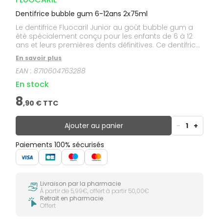
Dentifrice bubble gum 6-12ans 2x75ml
Le dentifrice Fluocaril Junior au goût bubble gum a
été spécialement conçu pour les enfants de 6 à 12
ans et leurs premières dents définitives. Ce dentifrice
aide à prevenir les caries et renforce l’émail.
En savoir plus
Bénéfices : Dentifrice pour les enfants entre 6 et 12
EAN :
8710604763288
ans Aide à prevenir les caries et renforce l’émail
Dentifrice pour les premiers dents définitives Gel au
En stock
goût bubble gum pour plaire aux enfants
8
,
90
€ TTC
Ajouter au panier
-
1
+
Paiements 100% sécurisés
Livraison par la pharmacie
À partir de 5,99€, offert à partir 50,00€
Retrait en pharmacie
Offert