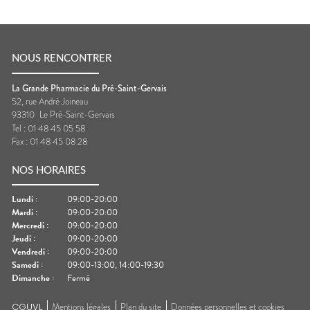
NOUS RENCONTRER
La Grande Pharmacie du Pré-Saint-Gervais
52, rue André Joineau
93310
Le Pré-Saint-Gervais
Tel :
01 48 45 05 58
Fax :
01 48 45 08 28
NOS HORAIRES
Lundi
:
09:00-20:00
Mardi
:
09:00-20:00
Mercredi
:
09:00-20:00
Jeudi
:
09:00-20:00
Vendredi
:
09:00-20:00
Samedi
:
09:00-13:00, 14:00-19:30
Dimanche
:
Fermé
CGUVL
Mentions légales
Plan du site
Données personnelles et cookies