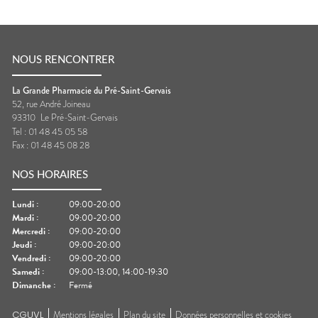
NOUS RENCONTRER
La Grande Pharmacie du Pré-Saint-Gervais
52, rue André Joineau
93310
Le Pré-Saint-Gervais
Tel :
01 48 45 05 58
Fax :
01 48 45 08 28
NOS HORAIRES
Lundi
:
09:00-20:00
Mardi
:
09:00-20:00
Mercredi
:
09:00-20:00
Jeudi
:
09:00-20:00
Vendredi
:
09:00-20:00
Samedi
:
09:00-13:00, 14:00-19:30
Dimanche
:
Fermé
CGUVL
Mentions légales
Plan du site
Données personnelles et cookies