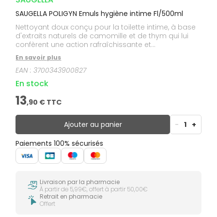
SAUGELLA POLIGYN Emuls hygiène intime Fl/500ml
Nettoyant doux conçu pour la toilette intime, à base
d'extraits naturels de camomille et de thym qui lui
confèrent une action rafraîchissante et
adoucissante très efficace en cas d'irritations, même
En savoir plus
associées à un prurit vulvaire. Grâce à son pH neutre,
EAN :
3700343900827
Saugella Poligyn est idéal lors de la ménopause,
quand les muqueuses sont particulièrement
En stock
sensibles et le pH vaginal physiologiquement plus
élevé.
13
,
90
€ TTC
Ajouter au panier
-
1
+
Paiements 100% sécurisés
Livraison par la pharmacie
À partir de 5,99€, offert à partir 50,00€
Retrait en pharmacie
Offert