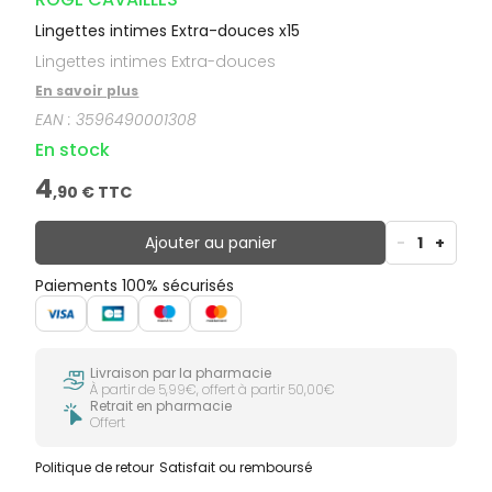
Lingettes intimes Extra-douces x15
Lingettes intimes Extra-douces
En savoir plus
EAN :
3596490001308
En stock
4
,
90
€ TTC
Ajouter au panier
-
1
+
Paiements 100% sécurisés
Livraison par la pharmacie
À partir de 5,99€, offert à partir 50,00€
Retrait en pharmacie
Offert
Politique de retour
Satisfait ou remboursé