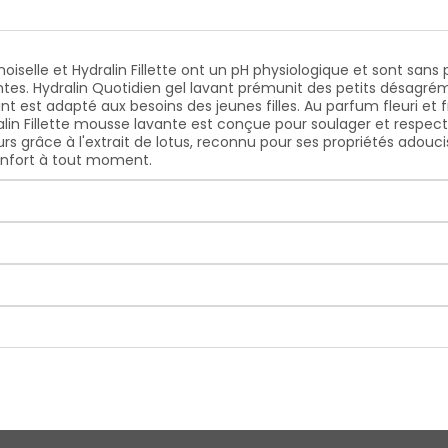
selle et Hydralin Fillette ont un pH physiologique et sont sans p
es. Hydralin Quotidien gel lavant prémunit des petits désagrémen
t est adapté aux besoins des jeunes filles. Au parfum fleuri et f
n Fillette mousse lavante est conçue pour soulager et respecter l
rs grâce à l'extrait de lotus, reconnu pour ses propriétés adouc
onfort à tout moment.