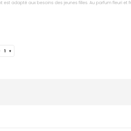
est adapté aux besoins des jeunes filles. Au parfum fleuri et fr
 Fillette mousse lavante est conçue pour soulager et respecter 
rs grâce à l'extrait de lotus, reconnu pour ses propriétés ado
fort à tout moment.
-
1
+