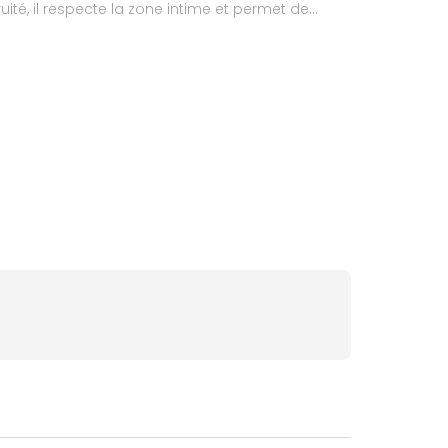
uité, il respecte la zone intime et permet de
les peaux sensibles des petites filles. Elle
ucissantes.Les lingettes biodégradables sont