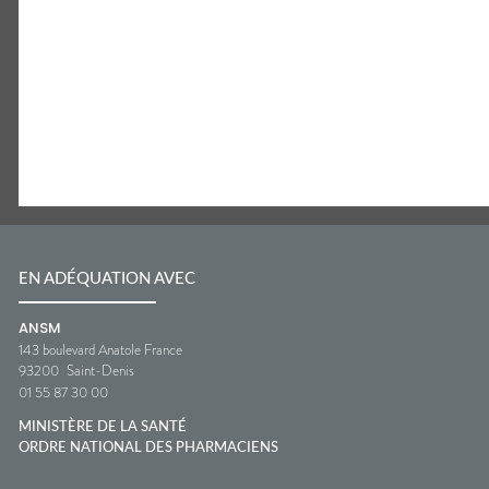
EN ADÉQUATION AVEC
ANSM
143 boulevard Anatole France
93200
Saint-Denis
01 55 87 30 00
MINISTÈRE DE LA SANTÉ
ORDRE NATIONAL DES PHARMACIENS