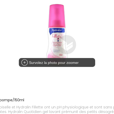
Survolez la photo pour zoomer
l pompe/150ml
elle et Hydralin Fillette ont un pH physiologique et sont sans p
s. Hydralin Quotidien gel lavant prémunit des petits désagrémen