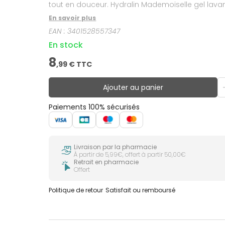
tout en douceur. Hydralin Mademoiselle gel lavant 
protéger des petits désagréments intimes.Hydralin
En savoir plus
permet de protéger des irritations et des rougeu
EAN :
3401528557347
pratiques et permettent une fraîcheur et un con
En stock
8
,
99
€ TTC
Ajouter au panier
Paiements 100% sécurisés
Livraison par la pharmacie
À partir de 5,99€, offert à partir 50,00€
Retrait en pharmacie
Offert
Politique de retour
Satisfait ou remboursé