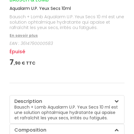
Aqualarm U.P. Yeux Secs 10ml
Bausch + Lomb Aqualarm U.P. Yeux Secs 10 ml est une
solution ophtalmique hydratante qui apaise et
rafraîchit les yeux secs, irrités ou fatigués.
En savoir plus
EAN :
3614790000583
Épuisé
7
,
90
€ TTC
Description
Bausch + Lomb Aqualarm U.P. Yeux Secs 10 ml est
une solution ophtalmique hydratante qui apaise
et rafraîchit les yeux secs, irrités ou fatigués.
Composition