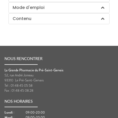
Mode d'emploi
Contenu
NOUS RENCONTRER
La Grande Pharmacie du Pré-Saint-Gervais
52, rue André Joineau
93310
Le Pré-Saint-Gervais
Tel :
01 48 45 05 58
Fax :
01 48 45 08 28
NOS HORAIRES
Lundi
:
09:00-20:00
Mardi
:
09:00-20:00