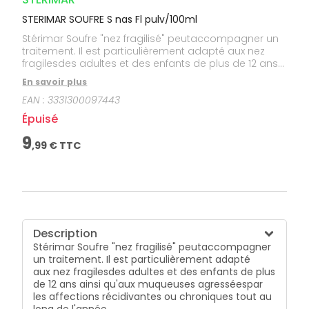
STERIMAR SOUFRE S nas Fl pulv/100ml
Stérimar Soufre "nez fragilisé" peutaccompagner un
traitement. Il est particulièrement adapté aux nez
fragilesdes adultes et des enfants de plus de 12 ans
ainsi qu'aux muqueuses agresséespar les affections
En savoir plus
récidivantes ou chroniques tout au long de l'année.
EAN :
3331300097443
Épuisé
9
,
99
€ TTC
Description
Stérimar Soufre "nez fragilisé" peutaccompagner
un traitement. Il est particulièrement adapté
aux nez fragilesdes adultes et des enfants de plus
de 12 ans ainsi qu'aux muqueuses agresséespar
les affections récidivantes ou chroniques tout au
long de l'année.