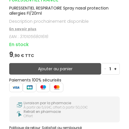
PURESSENTIEL RESPIRATOIRE Spray nasal protection
allergies Fl/20ml
Description prochainement disponible
En savoir plus
EAN :
3701056801616
En stock
9
,
90
€ TTC
Ajouter au panier
-
1
+
Paiements 100% sécurisés
Livraison par la pharmacie
À partir de 5,99€, offert à partir 50,00€
Retrait en pharmacie
Offert
Politique de retour
Satisfait ou remboursé