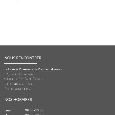
NOUS RENCONTRER
La Grande Pharmacie du Pré-Saint-Gervais
52, rue André Joineau
93310
Le Pré-Saint-Gervais
Tel :
01 48 45 05 58
Fax :
01 48 45 08 28
NOS HORAIRES
Lundi
:
09:00-20:00