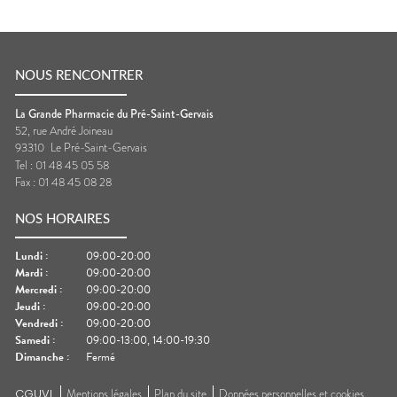
NOUS RENCONTRER
La Grande Pharmacie du Pré-Saint-Gervais
52, rue André Joineau
93310
Le Pré-Saint-Gervais
Tel :
01 48 45 05 58
Fax :
01 48 45 08 28
NOS HORAIRES
Lundi
:
09:00-20:00
Mardi
:
09:00-20:00
Mercredi
:
09:00-20:00
Jeudi
:
09:00-20:00
Vendredi
:
09:00-20:00
Samedi
:
09:00-13:00, 14:00-19:30
Dimanche
:
Fermé
CGUVL
Mentions légales
Plan du site
Données personnelles et cookies