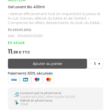
Gel Lavant Bio 400ml
• Nettoie efficacement tout en respectant la peau et
le cuir chevelu délicat du bébé et de l'enfant. •
Compense les effets desséchants du bain du bébé
et de l'enfant. • Laisse une peau douce sans la
En savoir plus
dessécher.
EAN :
3504105034351
En stock
11
,
99
€ TTC
Ajouter au panier
-
1
+
Paiements 100% sécurisés
Livraison par la pharmacie
À partir de 5,99€, offert à partir 50,00€
Retrait en pharmacie
Offert