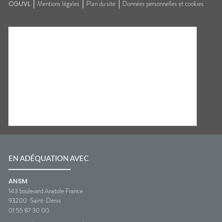
CGUVL
Mentions légales
Plan du site
Données personnelles et cookies
EN ADÉQUATION AVEC
ANSM
143 boulevard Anatole France
93200
Saint-Denis
01 55 87 30 00