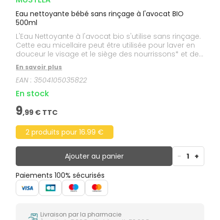
Eau nettoyante bébé sans rinçage à l'avocat BIO
500ml
L'Eau Nettoyante à l'avocat bio s'utilise sans rinçage.
Cette eau micellaire peut être utilisée pour laver en
douceur le visage et le siège des nourrissons* et des
enfants. Elle laisse la peau douce et une odeur
En savoir plus
unique. *Bébés sortis de néonatologie
EAN :
3504105035822
En stock
9
,
99
€ TTC
2 produits pour 16.99 €
Ajouter au panier
-
1
+
Paiements 100% sécurisés
Livraison par la pharmacie