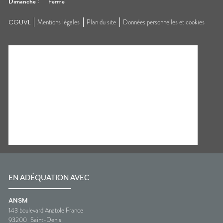
Dimanche
:
Fermé
CGUVL
Mentions légales
Plan du site
Données personnelles et cookies
EN ADÉQUATION AVEC
ANSM
143 boulevard Anatole France
93200
Saint-Denis