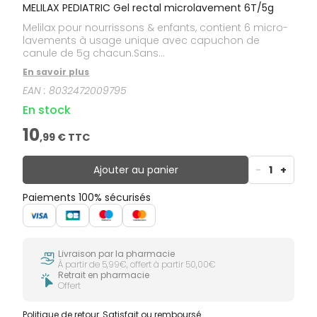
MELILAX PEDIATRIC Gel rectal microlavement 6T/5g
Melilax pour nourrissons & enfants, contient 6 micro-
lavements à usage unique avec capuchon de
canule de 5g chacun.Sans...
En savoir plus
EAN :
8032472009795
En stock
10
,
99
€ TTC
Ajouter au panier
-
1
+
Paiements 100% sécurisés
Livraison par la pharmacie
À partir de 5,99€, offert à partir 50,00€
Retrait en pharmacie
Offert
Politique de retour
Satisfait ou remboursé