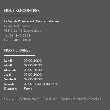
NOUS RENCONTRER
La Grande Pharmacie du Pré-Saint-Gervais
52, rue André Joineau
93310
Le Pré-Saint-Gervais
Tel :
01 48 45 05 58
Fax :
01 48 45 08 28
NOS HORAIRES
Lundi
:
09:00-20:00
Mardi
:
09:00-20:00
Mercredi
:
09:00-20:00
Jeudi
:
09:00-20:00
Vendredi
:
09:00-20:00
Samedi
:
09:00-13:00, 14:00-19:30
Dimanche
:
Fermé
CGUVL
Mentions légales
Plan du site
Données personnelles et cookies