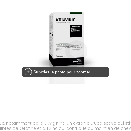
Survolez la photo pour zoomer
, notamment de la L-Arginine, un extrait d’Eruca sativa qui sti
fibres de kératine et du Zinc qui contribue au maintien de ch