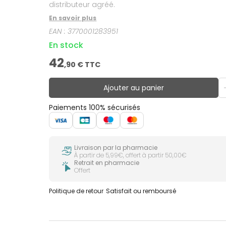
distributeur agréé.
En savoir plus
EAN :
3770001283951
En stock
42
,
90
€ TTC
Ajouter au panier
Paiements 100% sécurisés
Livraison par la pharmacie
À partir de 5,99€, offert à partir 50,00€
Retrait en pharmacie
Offert
Politique de retour
Satisfait ou remboursé