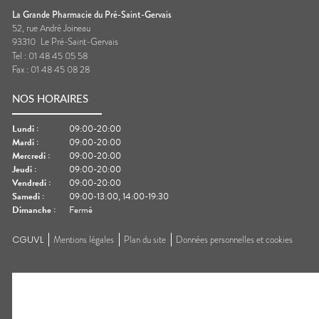
La Grande Pharmacie du Pré-Saint-Gervais
52, rue André Joineau
93310
Le Pré-Saint-Gervais
Tel :
01 48 45 05 58
Fax :
01 48 45 08 28
NOS HORAIRES
Lundi
:
09:00-20:00
Mardi
:
09:00-20:00
Mercredi
:
09:00-20:00
Jeudi
:
09:00-20:00
Vendredi
:
09:00-20:00
Samedi
:
09:00-13:00, 14:00-19:30
Dimanche
:
Fermé
CGUVL
Mentions légales
Plan du site
Données personnelles et cookies