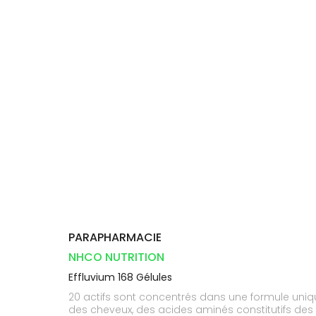
Aliments
DISPOSITIFS
D’ORDONNANCE
Vétérinaire
pharmacie
VISAGE-
INFORMATIONS
Etendre
MÉDICAUX
Compléments
CORPS-
UTILES
alimentaires
CHEVEUX
VOTRE
PHARMACIES
APPLICATION
Dispositifs
Cheveux
DE GARDE
DE SANTÉ
médicaux
Corps
Homme
Solaire
Visage
PARAPHARMACIE
NHCO NUTRITION
Effluvium 168 Gélules
20 actifs sont concentrés dans une formule unique
des cheveux, des acides aminés constitutifs des 