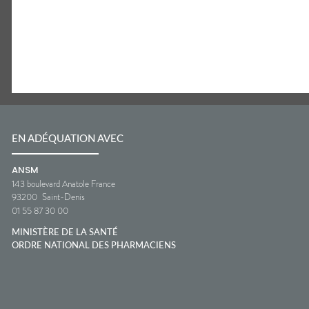
EN ADÉQUATION AVEC
ANSM
143 boulevard Anatole France
93200
Saint-Denis
01 55 87 30 00
MINISTÈRE DE LA SANTÉ
ORDRE NATIONAL DES PHARMACIENS