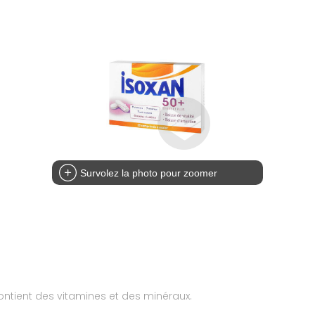
Survolez la photo pour zoomer
ntient des vitamines et des minéraux.