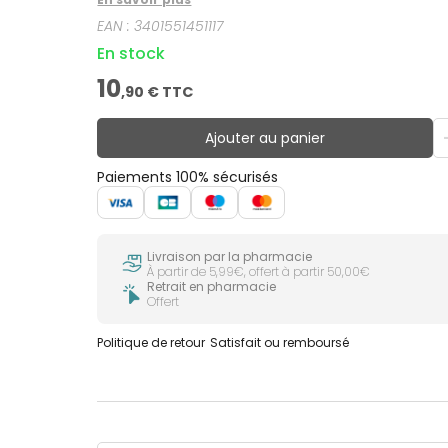
EAN :
3401551451117
En stock
10
,
90
€ TTC
Ajouter au panier
Paiements 100% sécurisés
Livraison par la pharmacie
À partir de 5,99€, offert à partir 50,00€
Retrait en pharmacie
Offert
Politique de retour
Satisfait ou remboursé